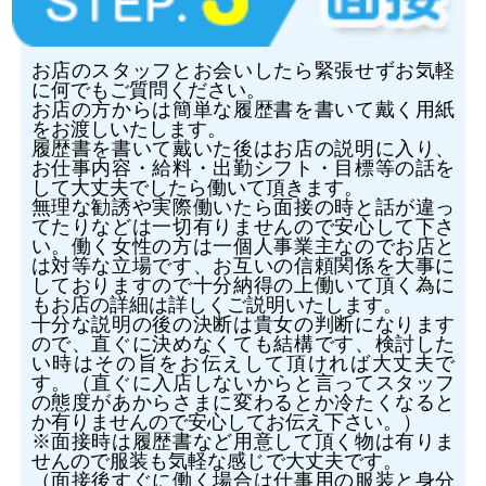
お店のスタッフとお会いしたら緊張せずお気軽
に何でもご質問ください。
お店の方からは簡単な履歴書を書いて戴く用紙
をお渡しいたします。
履歴書を書いて戴いた後はお店の説明に入り、
お仕事内容・給料・出勤シフト・目標等の話を
して大丈夫でしたら働いて頂きます。
無理な勧誘や実際働いたら面接の時と話が違っ
てたりなどは一切有りませんので安心して下さ
い。働く女性の方は一個人事業主なのでお店と
は対等な立場です、お互いの信頼関係を大事に
しておりますので十分納得の上働いて頂く為に
もお店の詳細は詳しくご説明いたします。
十分な説明の後の決断は貴女の判断になります
ので、直ぐに決めなくても結構です、検討した
い時はその旨をお伝えして頂ければ大丈夫で
す。（直ぐに入店しないからと言ってスタッフ
の態度があからさまに変わるとか冷たくなると
か有りませんので安心してお伝え下さい。）
※面接時は履歴書など用意して頂く物は有りま
せんので服装も気軽な感じで大丈夫です。
（面接後すぐに働く場合は仕事用の服装と身分