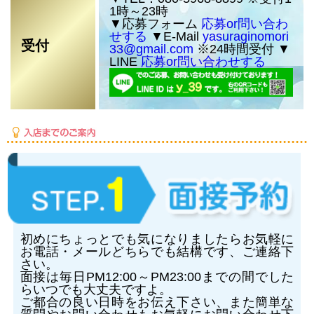
1時～23時
▼応募フォーム
応募or問い合わ
せする
▼E-Mail
yasuraginomori
受付
33@gmail.com
※24時間受付 ▼
LINE
応募or問い合わせする
初めにちょっとでも気になりましたらお気軽に
お電話・メールどちらでも結構です、ご連絡下
さい。
面接は毎日PM12:00～PM23:00までの間でした
らいつでも大丈夫ですよ。
ご都合の良い日時をお伝え下さい、また簡単な