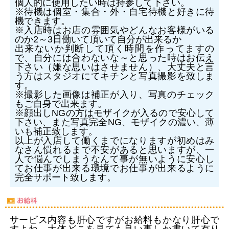
個人的に使用したい時は持参して下さい。
※待機は個室・集合・外・自宅待機と好きに待
機できます。
※入店時はお店の雰囲気やどんなお客様がいる
のか2～3日働いて頂いて自分が出来るか
出来ないか判断して頂く時間を作ってますの
で、自分には合わないな～と思った時はお伝え
下さい（嫌な思いはさせません）、大丈夫と言
う方はスタジオにてキチンと写真撮影を致しま
す。
※撮影した画像は補正が入り、写真のチェック
もご自身で出来ます。
※顔出しNGの方はモザイクが入るので安心して
下さい、また写真完全NG、モザイクの濃い、薄
いも補正致します。
以上が入店して働くまでになりますが初めはみ
なさん慣れるまで不安があると思いますが、一
人で悩んでしまうなんて事が無いように安心し
てお仕事が出来る環境でお仕事が出来るように
完全サポート致します。
サービス内容も肝心ですがお給料もかなり肝心で
すよね、大体どこを見ても良い事しか書いて有り