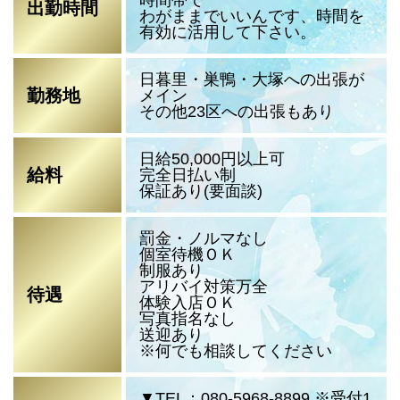
出勤時間
わがままでいいんです、時間を
有効に活用して下さい。
日暮里・巣鴨・大塚への出張が
勤務地
メイン
その他23区への出張もあり
日給50,000円以上可
給料
完全日払い制
保証あり(要面談)
罰金・ノルマなし
個室待機ＯＫ
制服あり
アリバイ対策万全
待遇
体験入店ＯＫ
写真指名なし
送迎あり
※何でも相談してください
▼TEL：080-5968-8899 ※受付1