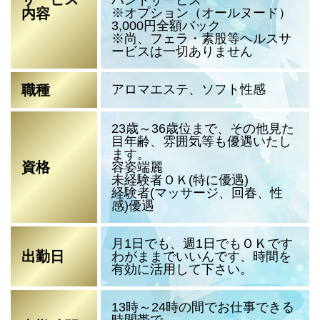
※オプション（オールヌード）
内容
3,000円全額バック
※尚、フェラ・素股等ヘルスサ
ービスは一切ありません
アロマエステ、ソフト性感
職種
23歳～36歳位まで、その他見た
目年齢、雰囲気等も優遇いたし
ます。
資格
容姿端麗
未経験者ＯＫ(特に優遇)
経験者(マッサージ、回春、性
感)優遇
月1日でも、週1日でもＯＫです
出勤日
わがままでいいんです、時間を
有効に活用して下さい。
13時～24時の間でお仕事できる
時間帯で