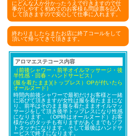
にどんな人か分かったうえで行きますので仕
事がしやすく初めてのお客様も問診票を記入
して頂きますので安心して仕事に入れます。
終わりましたらまたお店に終了コールをして
頂いて帰ってきて頂きます。
アロマエステコース内容
（前後シャワー・前半オイルマッサージ・後
半性感・回春・ハンドサービス）
(服を着たまま)(トップレス）OPが付いたら
オールヌード）
時間内前後シャワーで最初だけお客様と一緒
に浴びて頂きますが女性は服を着たままにな
り、前半はそのまま服を着たままオイルマッ
サージをして頂き後半トップレスになり性感
になります、（OP時はオールヌード）お客
様からのタッチも有りますがあくまでもソフ
トタッチになります。そして最後はハンドサ
ービスで終了になります。