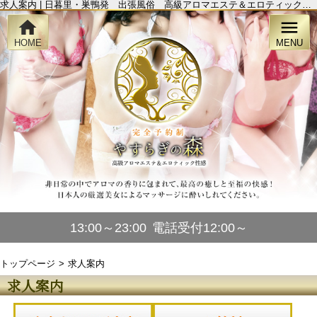
求人案内 | 日暮里・巣鴨発 出張風俗 高級アロマエステ＆エロティック性感 「やすらぎの森」
home
menu
HOME
MENU
13:00～23:00
電話受付12:00～
トップページ
求人案内
求人案内