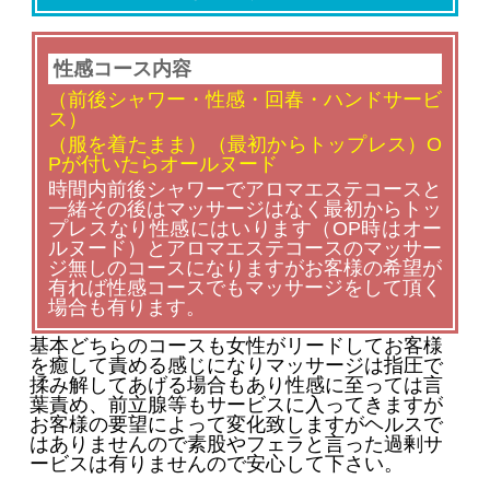
性感コース内容
（前後シャワー・性感・回春・ハンドサービ
ス）
（服を着たまま）（最初からトップレス）O
Pが付いたらオールヌード
時間内前後シャワーでアロマエステコースと
一緒その後はマッサージはなく最初からトッ
プレスなり性感にはいります（OP時はオー
ルヌード）とアロマエステコースのマッサー
ジ無しのコースになりますがお客様の希望が
有れば性感コースでもマッサージをして頂く
場合も有ります。
基本どちらのコースも女性がリードしてお客様
を癒して責める感じになりマッサージは指圧で
揉み解してあげる場合もあり性感に至っては言
葉責め、前立腺等もサービスに入ってきますが
お客様の要望によって変化致しますがヘルスで
はありませんので素股やフェラと言った過剰サ
ービスは有りませんので安心して下さい。